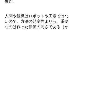
葉だ。
人間や組織はロボットや工場ではな
いので、方法の効率性よりも、重要
なのは作った価値の高さである（か
なり低い効率性の方法から、かなり
高い価値が発生するかもしれないの
で）。
その意味でToyota方式も少し危な
い。
人材や組織の場合、ムダが大切な必
要なものだ。
実際、会社の提供価値が人材対応に
反映する。
例えば、Dellの場合、ホワイトカラ
ーの効率性を見ているかもしれな