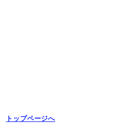
トップページ​へ