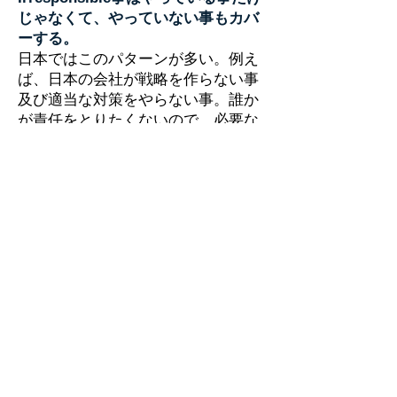
じゃなくて、やっていない事もカバ
ーする。
日本ではこのパターンが多い。例え
ば、日本の会社が戦略を作らない事
及び適当な対策をやらない事。誰か
が責任をとりたくないので、必要な
対策がインプリメントされていな
い。
それはIrresponsible！海外でそれは
くびする事。
Responsibilityの第一段階ガイドは
vision、goals/mission、values等で
ある。
つまり、それらは振舞のガイドであ
る。
例えば、理想的にあなたの仕事や決
定は会社のvision、goals/mission、
valuesに合っている。